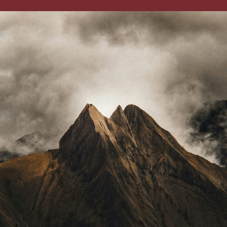
Automatisierungstechnik
GmbH auf dem Weg der
Unternehmensübernahme in
allen Belangen beraten und
begleitet. Wir konnten uns
immer darauf verlassen,
schnelle, individuelle und
fachlich fundierte
Aussagen/Unterstützung zu
bekommen. Vor allem in
einer für uns
verständlichen Wortwahl -
dafür bedanken wir uns
sehr! Und auch heute noch,
nach einer erfolgreichen
Übernahme, ist sie eine
verlässliche Partnerin auf
ihrem Gebiet, die immer
wieder sofort bereit ist,
unsere Anliegen zu