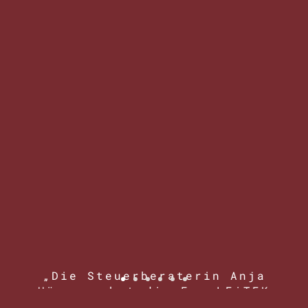
„Die Steuerberaterin Anja
Hörmann hat die Fa. LEiTEK
Informations- und