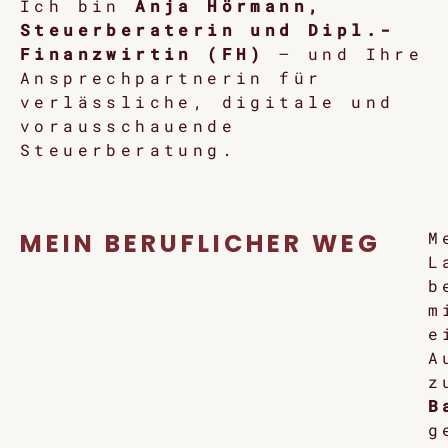
Ich bin
Anja Hörmann,
Steuerberaterin und Dipl.-
Finanzwirtin (FH)
– und Ihre
Ansprechpartnerin für
verlässliche, digitale und
vorausschauende
Steuerberatung.
MEIN BERUFLICHER WEG
M
L
b
m
e
A
z
B
g